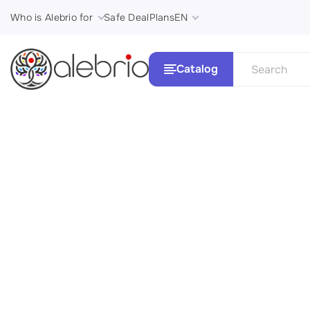
Who is Alebrio for
Safe Deal
Plans
EN
Catalog
See all
Картины
Стили и 
Украшения
Аксессуары