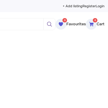
+ Add listing
Register
Login
0
0
Favourites
Cart
ажи
реты
рморты
ракция
еменное искусство
сика
ессионизм
изм