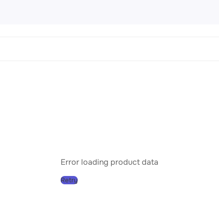
 Картины
456 products
направления
Пейз
Порт
Натю
Абст
Error loading product data
Совр
Retry
Клас
Импр
Реал