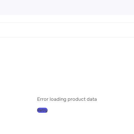
 Картины
456 products
направления
Пейз
Порт
Натю
Абст
Error loading product data
Совр
Retry
Клас
Импр
Реал