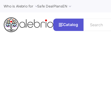
Who is Alebrio for
Safe Deal
Plans
EN
Catalog
See all
Картины
Стили и 
Украшения
Аксессуары