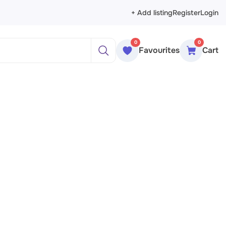
+ Add listing
Register
Login
0
0
Favourites
Cart
ажи
реты
рморты
ракция
еменное искусство
сика
ессионизм
изм