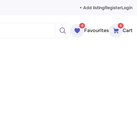
+ Add listing
Register
Login
0
0
Favourites
Cart
ажи
реты
рморты
ракция
еменное искусство
сика
ессионизм
изм