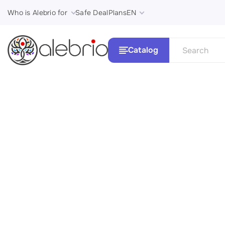
Who is Alebrio for
Safe Deal
Plans
EN
Catalog
See all
Картины
Стили и 
Украшения
Аксессуары