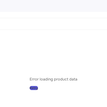
 Картины
456 products
направления
Пейз
Порт
Натю
Абст
Error loading product data
Совр
Retry
Клас
Импр
Реал