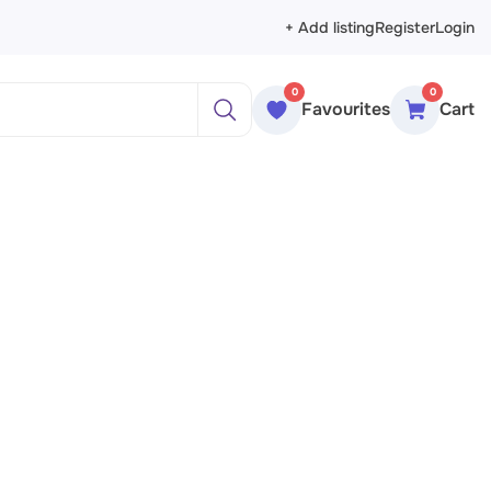
+ Add listing
Register
Login
0
0
Favourites
Cart
ажи
реты
рморты
ракция
еменное искусство
сика
ессионизм
изм