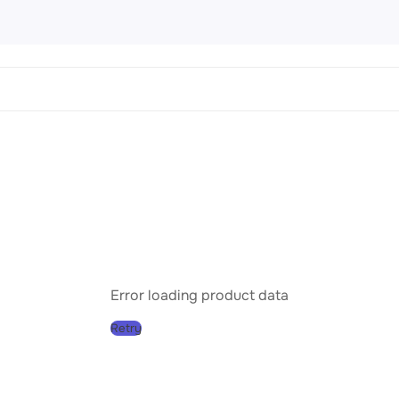
 Картины
456 products
направления
Пейз
Порт
Натю
Абст
Error loading product data
Совр
Retry
Клас
Импр
Реал