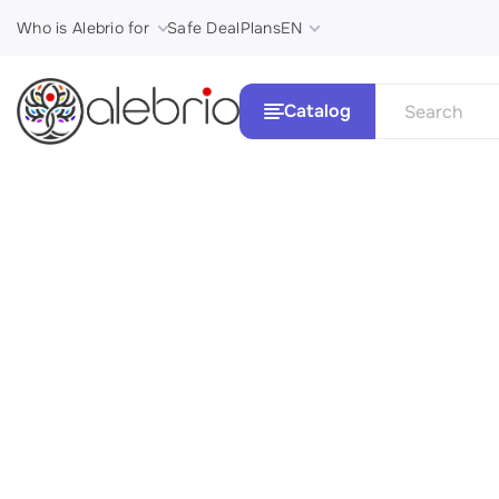
Who is Alebrio for
Safe Deal
Plans
EN
Catalog
See all
Картины
Стили и 
Украшения
Аксессуары