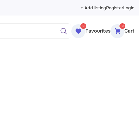
+ Add listing
Register
Login
0
0
Favourites
Cart
ажи
реты
рморты
ракция
еменное искусство
сика
ессионизм
изм