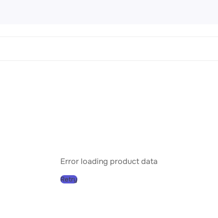
 Картины
456 products
направления
Пейз
Порт
Натю
Абст
Error loading product data
Совр
Retry
Клас
Импр
Реал