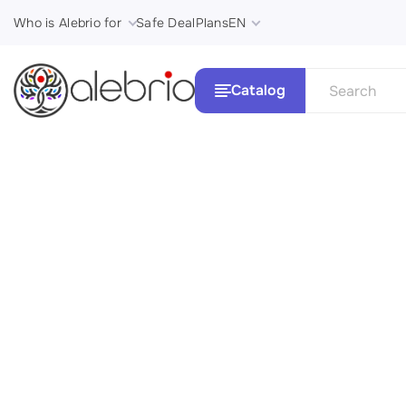
Who is Alebrio for
Safe Deal
Plans
EN
Catalog
See all
Картины
Стили и 
Украшения
Аксессуары