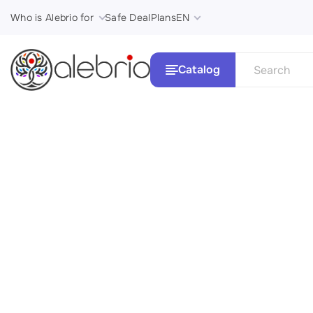
Who is Alebrio for
Safe Deal
Plans
EN
Catalog
See all
Картины
Стили и 
Украшения
Аксессуары