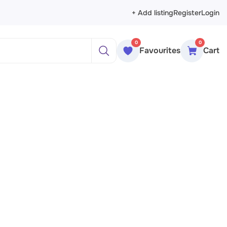
+ Add listing
Register
Login
0
0
Favourites
Cart
ажи
реты
рморты
ракция
еменное искусство
сика
ессионизм
изм