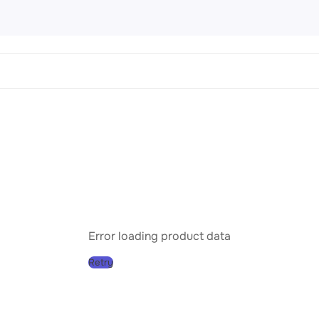
 Картины
456 products
направления
Пейз
Порт
Натю
Абст
Error loading product data
Совр
Retry
Клас
Импр
Реал