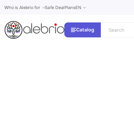
Who is Alebrio for
Safe Deal
Plans
EN
Catalog
See all
Картины
Стили и 
Украшения
Аксессуары