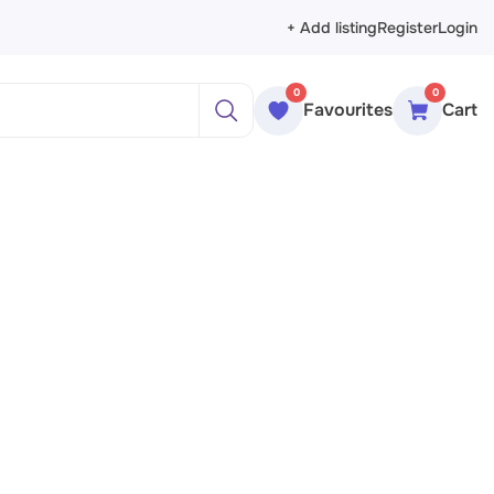
+ Add listing
Register
Login
0
0
Favourites
Cart
ажи
реты
рморты
ракция
еменное искусство
сика
ессионизм
изм