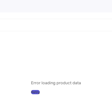
 Картины
456 products
направления
Пейз
Порт
Натю
Абст
Error loading product data
Совр
Retry
Клас
Импр
Реал