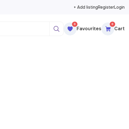
+ Add listing
Register
Login
0
0
Favourites
Cart
ажи
реты
рморты
ракция
еменное искусство
сика
ессионизм
изм