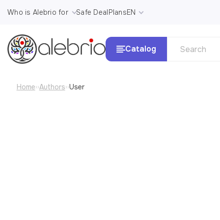
Who is Alebrio for
Safe Deal
Plans
EN
Catalog
Home
Authors
User
››
››
See al
Картины
Стили и 
Украшения
Аксессуары