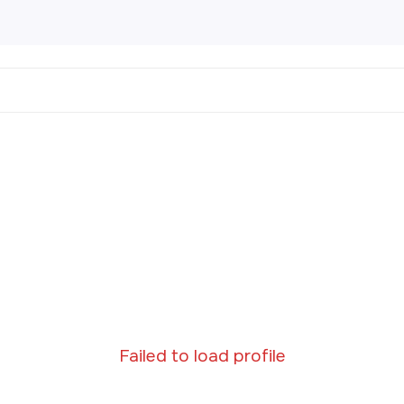
l Картины
456 products
направления
Пейз
Порт
Натю
Абст
Совр
Клас
Failed to load profile
Импр
Реал