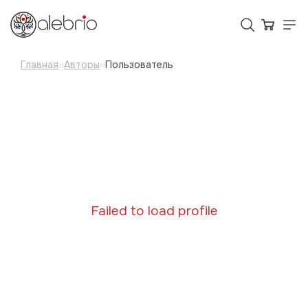
Главная
Авторы
Пользователь
››
››
Картины
Украшения
Аксессуары
Для кого Alebrio
Failed to load profile
Тарифы
Помощь