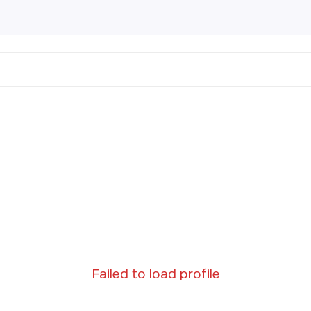
ртины
456 товаров
направления
Пейз
Порт
Натю
Абст
Совр
Клас
Failed to load profile
Импр
Реал