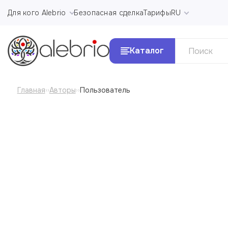
Для кого Alebrio
Безопасная сделка
Тарифы
RU
Каталог
Главная
Авторы
Пользователь
››
››
Все Ка
Картины
Стили и 
Украшения
Аксессуары