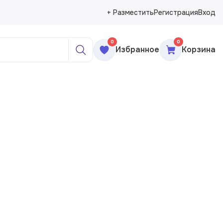
+ Разместить
Регистрация
Вход
0
0
Избранное
Корзина
ажи
реты
рморты
ракция
еменное искусство
сика
ессионизм
изм