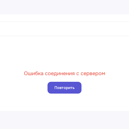
ртины
456 товаров
направления
Пейз
Ошибка соединения с сервером
Порт
Натю
Повторить
Абст
Совр
Клас
Импр
Реал