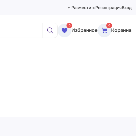
+ Разместить
Регистрация
Вход
0
0
Избранное
Корзина
ажи
реты
рморты
ракция
еменное искусство
сика
ессионизм
изм