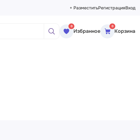
+ Разместить
Регистрация
Вход
0
0
Избранное
Корзина
ажи
реты
рморты
ракция
еменное искусство
сика
ессионизм
изм