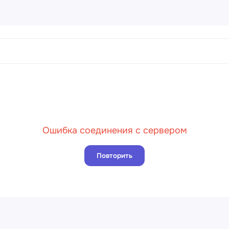
ртины
456 товаров
направления
Пейз
Ошибка соединения с сервером
Порт
Натю
Повторить
Абст
Совр
Клас
Импр
Реал