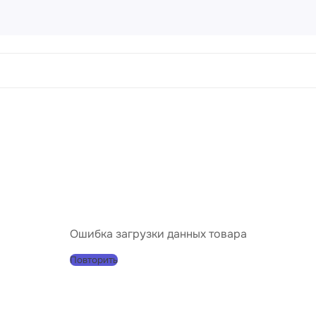
ртины
456 товаров
направления
Пейз
Порт
Натю
Абст
Ошибка загрузки данных товара
Совр
Повторить
Клас
Импр
Реал