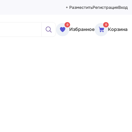
+ Разместить
Регистрация
Вход
0
0
Избранное
Корзина
ажи
реты
рморты
ракция
еменное искусство
сика
ессионизм
изм