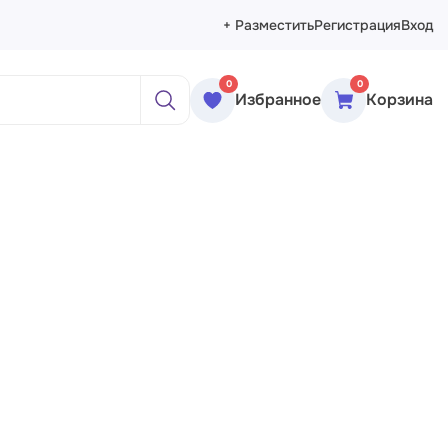
+ Разместить
Регистрация
Вход
0
0
Избранное
Корзина
ажи
реты
рморты
ракция
еменное искусство
сика
ессионизм
изм