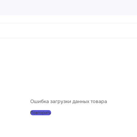
ртины
456 товаров
направления
Пейз
Порт
Натю
Абст
Ошибка загрузки данных товара
Совр
Повторить
Клас
Импр
Реал