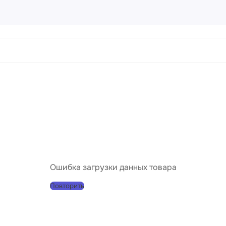
ртины
456 товаров
направления
Пейз
Порт
Натю
Абст
Ошибка загрузки данных товара
Совр
Повторить
Клас
Импр
Реал