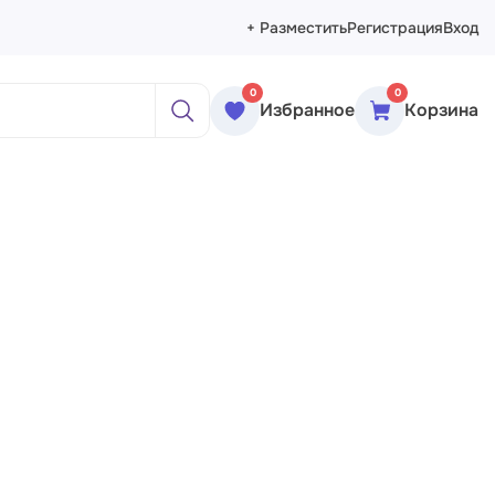
+ Разместить
Регистрация
Вход
0
0
Избранное
Корзина
ажи
реты
рморты
ракция
еменное искусство
сика
ессионизм
изм