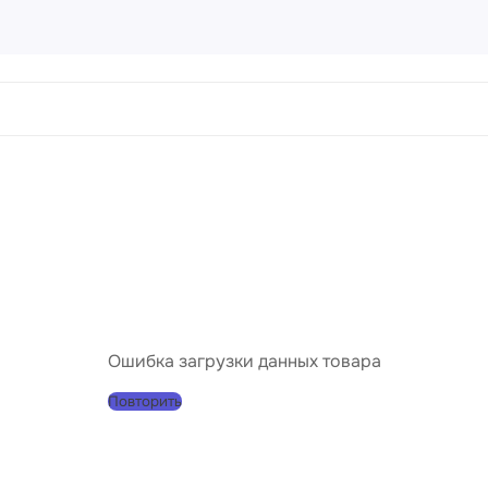
ртины
456 товаров
направления
Пейз
Порт
Натю
Абст
Ошибка загрузки данных товара
Совр
Повторить
Клас
Импр
Реал