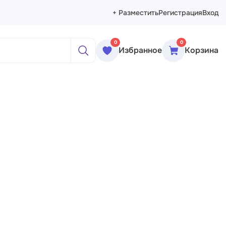
+ Разместить
Регистрация
Вход
0
0
Избранное
Корзина
ажи
реты
рморты
ракция
еменное искусство
сика
ессионизм
изм