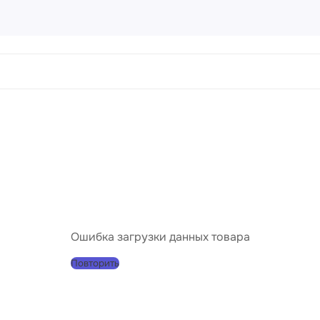
ртины
456 товаров
направления
Пейз
Порт
Натю
Абст
Ошибка загрузки данных товара
Совр
Повторить
Клас
Импр
Реал