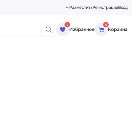
+ Разместить
Регистрация
Вход
0
0
Избранное
Корзина
ажи
реты
рморты
ракция
еменное искусство
сика
ессионизм
изм