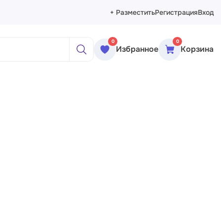
+ Разместить
Регистрация
Вход
0
0
Избранное
Корзина
ажи
реты
рморты
ракция
еменное искусство
сика
ессионизм
изм