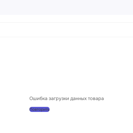
ртины
456 товаров
направления
Пейз
Порт
Натю
Абст
Ошибка загрузки данных товара
Совр
Повторить
Клас
Импр
Реал